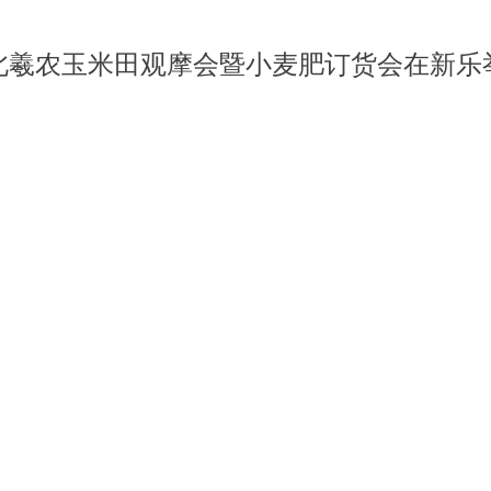
北羲农玉米田观摩会暨小麦肥订货会在新乐