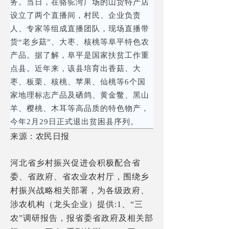
务。当日，在骆驼湾广场的山货特产店
设立了两个直播间，村民、企业负责
人、专家等组成直播团队，现场直播带
货“老乡菇”、大枣、核桃等阜平特色农
产品。据了解，阜平是国家扶贫工作重
点县。近年来，该县培育出香菇、大
枣、板栗、核桃、苹果、仙桃等6个国
家地理标志产品及硒鸽、黄金鳖、黑山
羊、樱桃、木耳等高品质的特色物产，
今年2月29日正式退出贫困县序列。
来源：农民日报
河北省乡村振兴促进会积极配合省
委、省政府、省农业农村厅，围绕乡
村振兴战略相关部署，为各级政府、
涉农机构（龙头企业）提供:1、“三
农”调研报告，报省委省政府及相关部