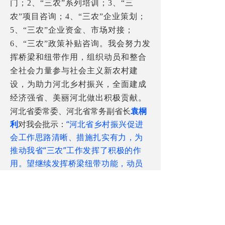
门；
2、“三农”系列培训；
3、“三
农”项目咨询；
4、“三农”企业策划；
5、“三农”企业资金、市场对接；
6、“三农”政策补贴咨询。
我会努力发
挥桥梁和纽带作用，组织动员和整合
全社会力量参与社会主义新农村建
设，为助力河北乡村振兴，全面建成
经济强省、美丽河北做出积极贡献。
河北省委常委、河北省常务副省长
袁桐
利
对我会批示：
“河北
省乡村振兴促进
会工作思路清晰、措施扎实有力，为
推动我省“三农”工作发挥了积极的作
用。望继续发挥桥梁纽带功能，动员
和引导社会力量参与支持新农村建
设，在“三农”深化改革、
美丽乡村建设
和城乡一体化工作中作出更大贡献。
”