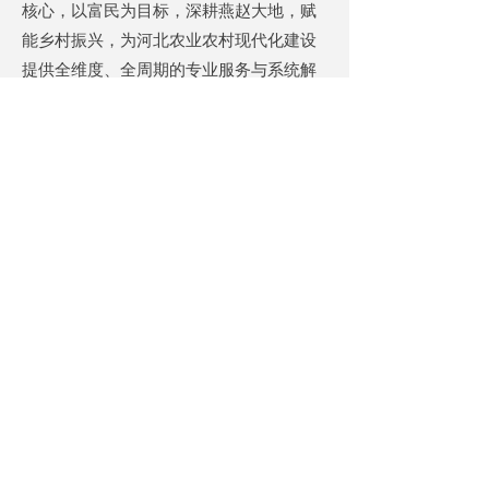
核心，以富民为目标，深耕燕赵大地，赋
能乡村振兴，为河北农业农村现代化建设
提供全维度、全周期的专业服务与系统解
决方案。
品牌宣传语
主宣传语：
智绘燕赵乡野
赋能
振兴全程
副宣传语：河北省乡村振兴
F+EPC+O
全链条综合服务商
备选宣传语：
深耕燕赵沃土
筑梦乡村
振兴
从规划到运营
一站式赋
能河北乡村全面振兴
依托省级平台
智绘乡村
未来
全链服务乡村振兴
匠心